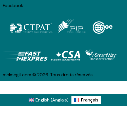
Facebook
mclmcgill.com
© 2026. Tous droits réservés.
English
(
Anglais
)
Français